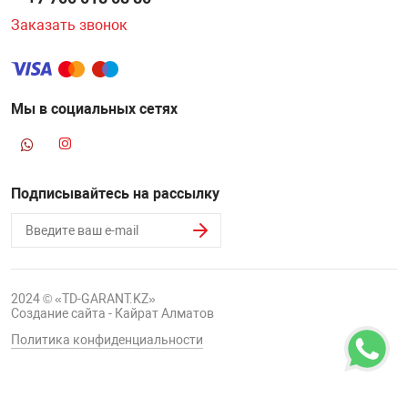
Заказать звонок
НТЫ
PCI АДАПТЕРЫ
CD-DVD ДИСКИ
USB АДАПТЕР
ЛЯ ДОМА
ЛЕНТА ДЛЯ ЧЕ
USB ХАБЫ
Мы в социальных сетях
ОВАЯ ТЕХНИКА
CARD RIDER
Подписывайтесь на рассылку
ОМ
НАБОР ДЛЯ СТ
2024 © «TD-GARANT.KZ»
Создание сайта - Кайрат Алматов
Политика конфиденциальности