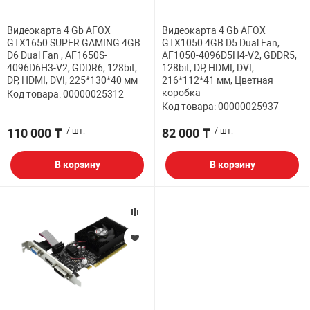
НТЫ
PCI АДАПТЕРЫ
CD-DVD ДИСКИ
Видеокарта 4 Gb AFOX
Видеокарта 4 Gb AFOX
USB АДАПТЕР
GTX1650 SUPER GAMING 4GB
GTX1050 4GB D5 Dual Fan,
D6 Dual Fan , AF1650S-
AF1050-4096D5H4-V2, GDDR5,
ЛЯ ДОМА
ЛЕНТА ДЛЯ ЧЕ
4096D6H3-V2, GDDR6, 128bit,
128bit, DP, HDMI, DVI,
USB ХАБЫ
DP, HDMI, DVI, 225*130*40 мм
216*112*41 мм, Цветная
коробка
Код товара: 00000025312
ОВАЯ ТЕХНИКА
Код товара: 00000025937
CARD RIDER
110 000 ₸
/ шт.
82 000 ₸
/ шт.
ОМ
НАБОР ДЛЯ СТ
В корзину
В корзину