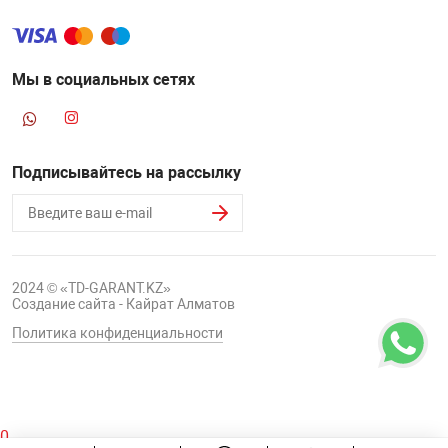
НТЫ
PCI АДАПТЕРЫ
CD-DVD ДИСКИ
USB АДАПТЕР
Мы в социальных сетях
ЛЯ ДОМА
ЛЕНТА ДЛЯ ЧЕ
USB ХАБЫ
ОВАЯ ТЕХНИКА
Подписывайтесь на рассылку
CARD RIDER
ОМ
НАБОР ДЛЯ СТ
2024 © «TD-GARANT.KZ»
Создание сайта - Кайрат Алматов
Политика конфиденциальности
0