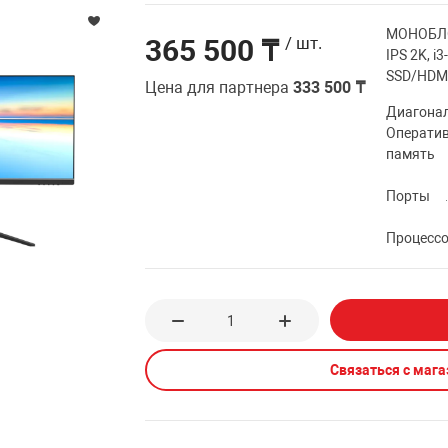
МОНОБЛОК
365 500 ₸
/ шт.
IPS 2K, i
SSD/HDMI
Цена для партнера
333 500 ₸
Диагона
Операти
память
Порты
Процесс
Связаться с маг