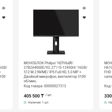
МОНОБЛОК Philips/ ЧЕРНЫЙ/
МОН
16GB/
27B2A4000E/93, 27"/ I5-12450H/ 16GB/
H610
+
512 M.2 NVME/ IPS Full HD, 5.0 MP +
FHD 
100
Двойной микрофон, вентилятор 3100
came
об/мин,
Код товара: 00000027313
Код 
405 500 ₸
/ шт.
330
Наличие:
1 шт.
На