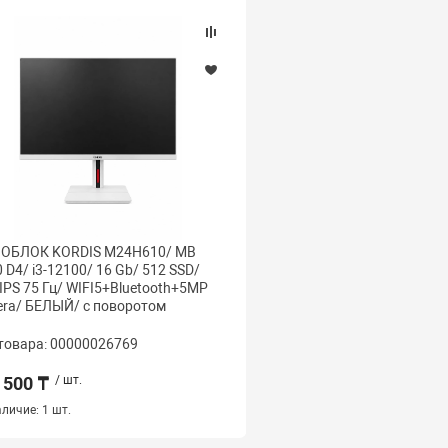
ОБЛОК KORDIS M24H610/ MB
МОНОБЛОК KORDIS M2
 D4/ i3-12100/ 16 Gb/ 512 SSD/
H610 D4/ i3-12100/ 16 G
IPS 75 Гц/ WIFI5+Bluetooth+5MP
FHD IPS 75 Гц/ WIFI5+B
ra/ БЕЛЫЙ/ с поворотом
camera/ БЕЛЫЙ/ с пов
товара: 00000026769
Код товара: 000000267
 500 ₸
/ шт.
336 500 ₸
/ шт.
личие:
1 шт.
Наличие:
1 шт.