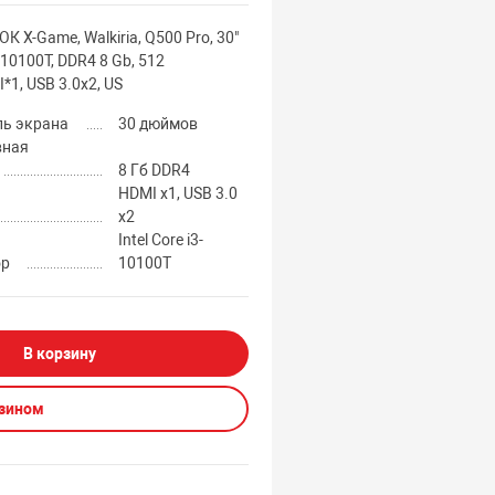
 X-Game, Walkiria, Q500 Pro, 30"
3-10100T, DDR4 8 Gb, 512
*1, USB 3.0x2, US
ль экрана
30 дюймов
вная
8 Гб DDR4
HDMI x1, USB 3.0
x2
Intel Core i3-
ор
10100T
В корзину
азином