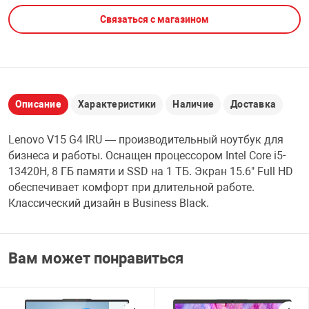
Связаться с магазином
НТЫ
PCI АДАПТЕРЫ
CD-DVD ДИСКИ
USB АДАПТЕР
ЛЯ ДОМА
ЛЕНТА ДЛЯ ЧЕ
USB ХАБЫ
Описание
Характеристики
Наличие
Доставка
ОВАЯ ТЕХНИКА
CARD RIDER
Lenovo V15 G4 IRU — производительный ноутбук для
ОМ
бизнеса и работы. Оснащен процессором Intel Core i5-
НАБОР ДЛЯ СТ
13420H, 8 ГБ памяти и SSD на 1 ТБ. Экран 15.6" Full HD
обеспечивает комфорт при длительной работе.
Классический дизайн в Business Black.
Вам может понравиться