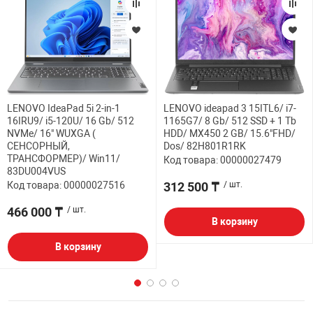
LENOVO IdeaPad 5i 2-in-1
LENOVO ideapad 3 15ITL6/ i7-
16IRU9/ i5-120U/ 16 Gb/ 512
1165G7/ 8 Gb/ 512 SSD + 1 Tb
NVMe/ 16" WUXGA (
HDD/ MX450 2 GB/ 15.6"FHD/
СЕНСОРНЫЙ,
Dos/ 82H801R1RK
ТРАНСФОРМЕР)/ Win11/
Код товара: 00000027479
83DU004VUS
Код товара: 00000027516
312 500 ₸
/ шт.
466 000 ₸
/ шт.
В корзину
В корзину