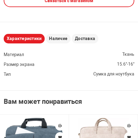
Связаться с магазином
НТЫ
PCI АДАПТЕРЫ
CD-DVD ДИСКИ
USB АДАПТЕР
ЛЯ ДОМА
ЛЕНТА ДЛЯ ЧЕ
USB ХАБЫ
Характеристики
Наличие
Доставка
ОВАЯ ТЕХНИКА
CARD RIDER
Ткань
Материал
15.6"-16"
Размер экрана
ОМ
НАБОР ДЛЯ СТ
Сумка для ноутбука
Тип
Вам может понравиться