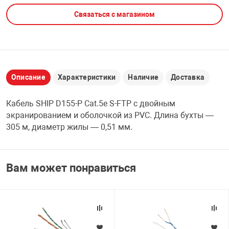
Связаться с магазином
НТЫ
PCI АДАПТЕРЫ
CD-DVD ДИСКИ
USB АДАПТЕР
ЛЯ ДОМА
ЛЕНТА ДЛЯ ЧЕ
USB ХАБЫ
Описание
Характеристики
Наличие
Доставка
ОВАЯ ТЕХНИКА
CARD RIDER
Кабель SHIP D155-P Cat.5e S-FTP с двойным
ОМ
экранированием и оболочкой из PVC. Длина бухты —
НАБОР ДЛЯ СТ
305 м, диаметр жилы — 0,51 мм.
Вам может понравиться