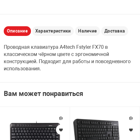
НТЫ
PCI АДАПТЕРЫ
CD-DVD ДИСКИ
USB АДАПТЕР
ЛЯ ДОМА
ЛЕНТА ДЛЯ ЧЕ
Описание
Характеристики
Наличие
Доставка
USB ХАБЫ
Проводная клавиатура A4tech Fstyler FX70 в
ОВАЯ ТЕХНИКА
классическом чёрном цвете с эргономичной
CARD RIDER
конструкцией. Подходит для работы и повседневного
ОМ
использования.
НАБОР ДЛЯ СТ
Вам может понравиться