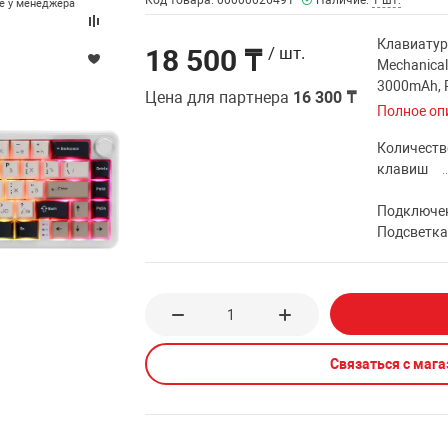
Код товара: 00000026491
Наличие:
1 шт.
те у менеджера
Клавиатура
18 500 ₸
/ шт.
Mechanical
3000mAh, 
Цена для партнера
16 300 ₸
Полное оп
Количеств
клавиш
Подключе
Подсветк
Связаться с маг