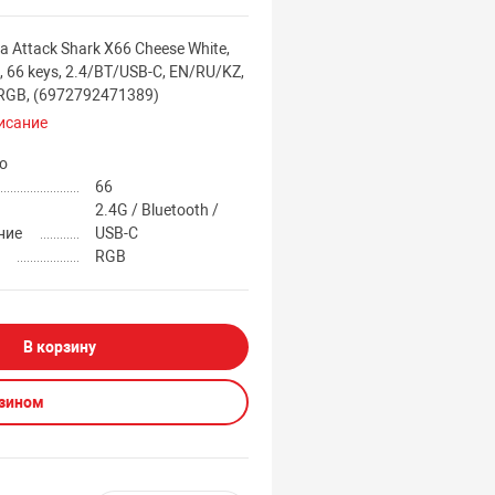
 Attack Shark X66 Cheese White,
, 66 keys, 2.4/BT/USB-C, EN/RU/KZ,
RGB, (6972792471389)
исание
о
66
2.4G / Bluetooth /
ние
USB-C
а
RGB
В корзину
азином