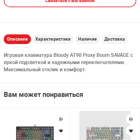
Связаться с магазином
НТЫ
PCI АДАПТЕРЫ
CD-DVD ДИСКИ
USB АДАПТЕР
ЛЯ ДОМА
ЛЕНТА ДЛЯ ЧЕ
USB ХАБЫ
Описание
Характеристики
Наличие
Доставка
ОВАЯ ТЕХНИКА
Игровая клавиатура Bloody AT98 Proxy Boom SAVAGE с
CARD RIDER
яркой подсветкой и надежными переключателями.
ОМ
Максимальный отклик и комфорт.
НАБОР ДЛЯ СТ
Вам может понравиться