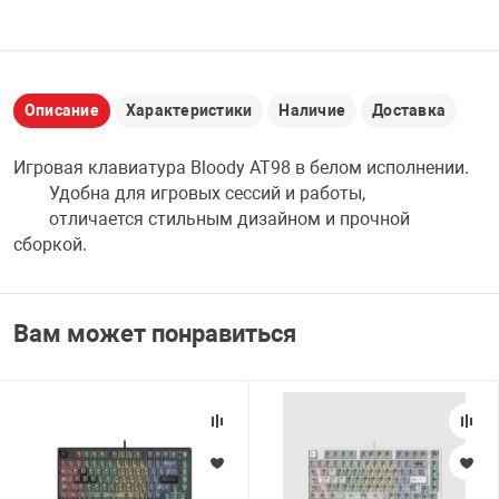
НТЫ
PCI АДАПТЕРЫ
CD-DVD ДИСКИ
USB АДАПТЕР
ЛЯ ДОМА
ЛЕНТА ДЛЯ ЧЕ
Описание
Характеристики
Наличие
Доставка
USB ХАБЫ
Игровая клавиатура Bloody AT98 в белом исполнении.
ОВАЯ ТЕХНИКА
Удобна для игровых сессий и работы,
CARD RIDER
отличается стильным дизайном и прочной
ОМ
сборкой.
НАБОР ДЛЯ СТ
Вам может понравиться