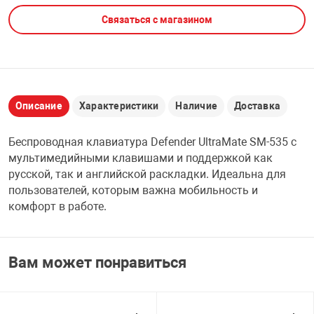
Связаться с магазином
НТЫ
PCI АДАПТЕРЫ
CD-DVD ДИСКИ
USB АДАПТЕР
ЛЯ ДОМА
ЛЕНТА ДЛЯ ЧЕ
USB ХАБЫ
Описание
Характеристики
Наличие
Доставка
ОВАЯ ТЕХНИКА
CARD RIDER
Беспроводная клавиатура Defender UltraMate SM-535 с
ОМ
мультимедийными клавишами и поддержкой как
НАБОР ДЛЯ СТ
русской, так и английской раскладки. Идеальна для
пользователей, которым важна мобильность и
комфорт в работе.
Вам может понравиться