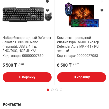
Набор беспроводный Defender
Комплект проводной
Jakarta C-805 RU Nano
клавиатура+мышь+ковер
(черный), USB 2.4ГГц,
Defender Aura MKP-117 RU,
ENG/RUS, НОВИНКА!
черный
Код товара: 00000007860
Код товара: 00000027053
5 500 ₸
/ шт.
6 500 ₸
/ шт.
В корзину
В корзину
Контакты