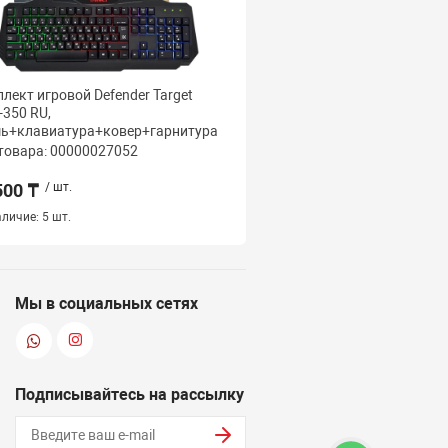
лект игровой Defender Target
Клавиатура проводная 
350 RU,
HB-546 USB RU, ЧЕРНА
ь+клавиатура+ковер+гарнитура
товара: 00000027052
Код товара: 000000266
500 ₸
/ шт.
4 000 ₸
/ шт.
личие:
5 шт.
Наличие:
5 шт.
Мы в социальных сетях
Подписывайтесь на рассылку