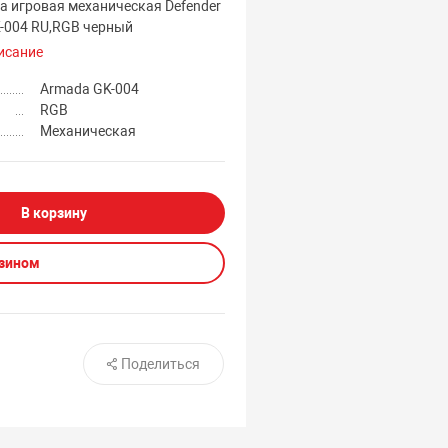
а игровая механическая Defender
-004 RU,RGB черный
исание
Armada GK-004
а
RGB
Механическая
В корзину
азином
Поделиться