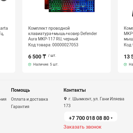
arta
Комплект проводной
Комп
ц,
клавиатура+мышь+ковер Defender
MKP-
Aura MKP-117 RU, черный
мыш
Код товара: 00000027053
Код 
6 500 ₸
/ шт.
13 
Наличие:
5 шт.
На
Помощь
Контакты
г. Шымкент, ул. Гани Иляева
ния
Оплата и доставка
173
Гарантия
+7 700 018 08 80
Заказать звонок