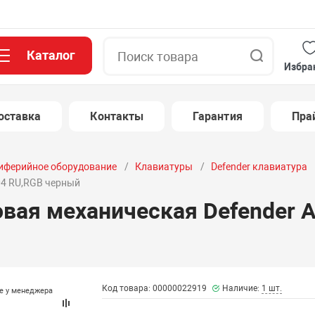
Каталог
Поиск
Избра
оставка
Контакты
Гарантия
Пра
иферийное оборудование
Клавиатуры
Defender клавиатура
04 RU,RGB черный
овая механическая Defender 
Код товара: 00000022919
Наличие:
1 шт.
те у менеджера