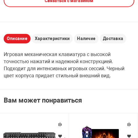
Связаться с магазином
НТЫ
PCI АДАПТЕРЫ
CD-DVD ДИСКИ
USB АДАПТЕР
ЛЯ ДОМА
ЛЕНТА ДЛЯ ЧЕ
USB ХАБЫ
Описание
Характеристики
Наличие
Доставка
ОВАЯ ТЕХНИКА
Игровая механическая клавиатура с высокой
CARD RIDER
точностью нажатий и надежной конструкцией.
ОМ
Подходит для интенсивных игровых сессий. Черный
НАБОР ДЛЯ СТ
цвет корпуса придает стильный внешний вид.
Вам может понравиться