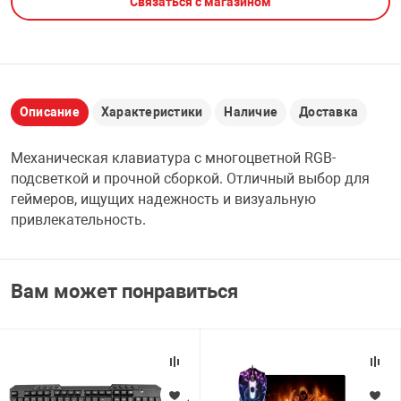
Связаться с магазином
НТЫ
PCI АДАПТЕРЫ
CD-DVD ДИСКИ
USB АДАПТЕР
ЛЯ ДОМА
ЛЕНТА ДЛЯ ЧЕ
USB ХАБЫ
Описание
Характеристики
Наличие
Доставка
ОВАЯ ТЕХНИКА
Механическая клавиатура с многоцветной RGB-
CARD RIDER
подсветкой и прочной сборкой. Отличный выбор для
ОМ
геймеров, ищущих надежность и визуальную
НАБОР ДЛЯ СТ
привлекательность.
Вам может понравиться