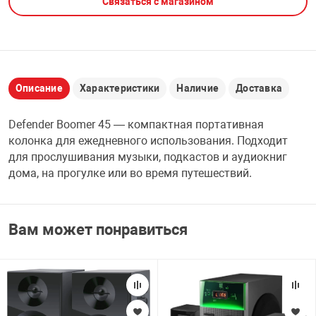
Связаться с магазином
НТЫ
PCI АДАПТЕРЫ
CD-DVD ДИСКИ
USB АДАПТЕР
ЛЯ ДОМА
ЛЕНТА ДЛЯ ЧЕ
USB ХАБЫ
Описание
Характеристики
Наличие
Доставка
ОВАЯ ТЕХНИКА
Defender Boomer 45 — компактная портативная
CARD RIDER
колонка для ежедневного использования. Подходит
ОМ
для прослушивания музыки, подкастов и аудиокниг
НАБОР ДЛЯ СТ
дома, на прогулке или во время путешествий.
Вам может понравиться