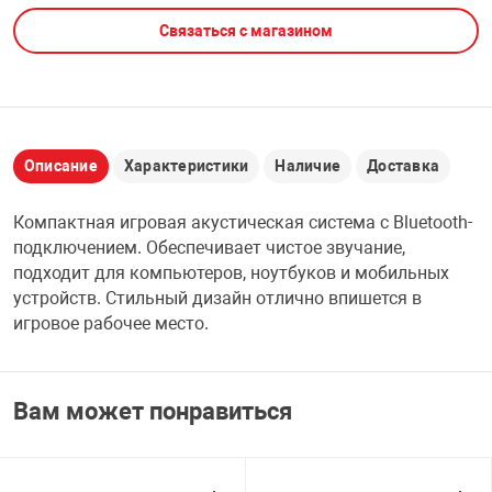
Связаться с магазином
НТЫ
PCI АДАПТЕРЫ
CD-DVD ДИСКИ
USB АДАПТЕР
ЛЯ ДОМА
ЛЕНТА ДЛЯ ЧЕ
USB ХАБЫ
Описание
Характеристики
Наличие
Доставка
ОВАЯ ТЕХНИКА
CARD RIDER
Компактная игровая акустическая система с Bluetooth-
ОМ
подключением. Обеспечивает чистое звучание,
НАБОР ДЛЯ СТ
подходит для компьютеров, ноутбуков и мобильных
устройств. Стильный дизайн отлично впишется в
игровое рабочее место.
Вам может понравиться