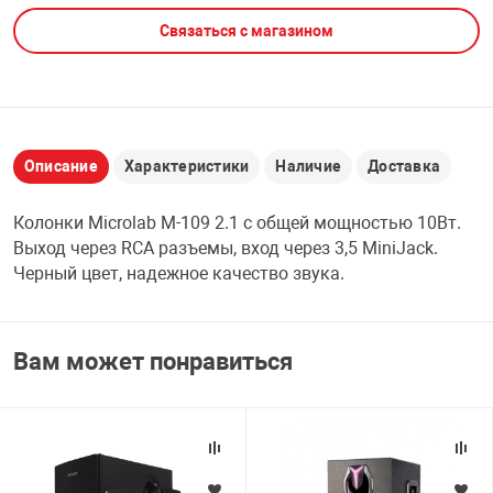
Связаться с магазином
НТЫ
PCI АДАПТЕРЫ
CD-DVD ДИСКИ
USB АДАПТЕР
ЛЯ ДОМА
ЛЕНТА ДЛЯ ЧЕ
USB ХАБЫ
Описание
Характеристики
Наличие
Доставка
ОВАЯ ТЕХНИКА
CARD RIDER
Колонки Microlab M-109 2.1 с общей мощностью 10Вт.
ОМ
Выход через RCA разъемы, вход через 3,5 MiniJack.
НАБОР ДЛЯ СТ
Черный цвет, надежное качество звука.
Вам может понравиться