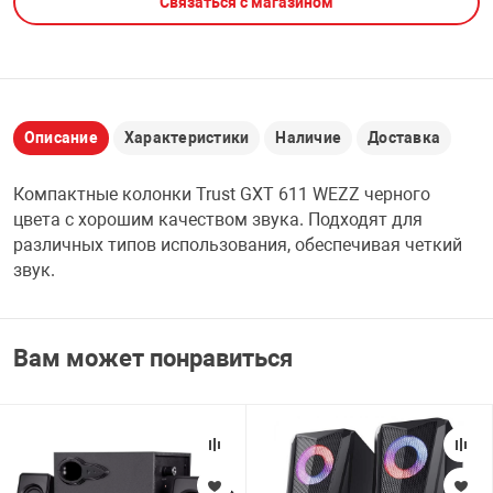
Связаться с магазином
НТЫ
PCI АДАПТЕРЫ
CD-DVD ДИСКИ
USB АДАПТЕР
ЛЯ ДОМА
ЛЕНТА ДЛЯ ЧЕ
USB ХАБЫ
Описание
Характеристики
Наличие
Доставка
ОВАЯ ТЕХНИКА
Компактные колонки Trust GXT 611 WEZZ черного
CARD RIDER
цвета с хорошим качеством звука. Подходят для
ОМ
различных типов использования, обеспечивая четкий
НАБОР ДЛЯ СТ
звук.
Вам может понравиться