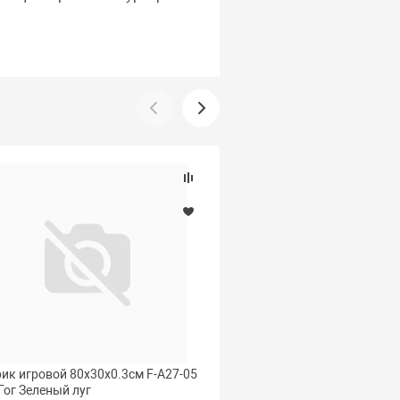
ик игровой 80x30x0.3см F-A27-05
Коврик игровой 80x30x
Гог Зеленый луг
Ван Гог Лодка