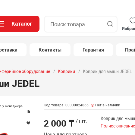
Каталог
Поиск
Избра
оставка
Контакты
Гарантия
Пра
иферийное оборудование
Коврики
Коврик для мыши JEDEL
ши JEDEL
Код товара: 00000024866
Нет в наличии
те у менеджера
Коврик для мыш
2 000 ₸
/ шт.
Полное описани
Цена для партнера