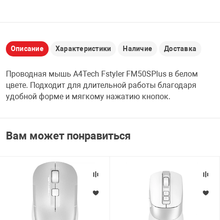
НТЫ
PCI АДАПТЕРЫ
CD-DVD ДИСКИ
USB АДАПТЕР
ЛЯ ДОМА
ЛЕНТА ДЛЯ ЧЕ
Описание
Характеристики
Наличие
Доставка
USB ХАБЫ
Проводная мышь A4Tech Fstyler FM50SPlus в белом
ОВАЯ ТЕХНИКА
цвете. Подходит для длительной работы благодаря
CARD RIDER
удобной форме и мягкому нажатию кнопок.
ОМ
НАБОР ДЛЯ СТ
Вам может понравиться