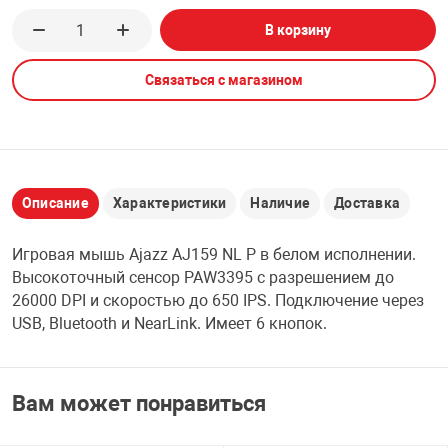
В корзину
НТЫ
PCI АДАПТЕРЫ
CD-DVD ДИСКИ
USB АДАПТЕР
Связаться с магазином
ЛЯ ДОМА
ЛЕНТА ДЛЯ ЧЕ
USB ХАБЫ
ОВАЯ ТЕХНИКА
CARD RIDER
Описание
Характеристики
Наличие
Доставка
ОМ
НАБОР ДЛЯ СТ
Игровая мышь Ajazz AJ159 NL P в белом исполнении.
Высокоточный сенсор PAW3395 с разрешением до
26000 DPI и скоростью до 650 IPS. Подключение через
USB, Bluetooth и NearLink. Имеет 6 кнопок.
Вам может понравиться