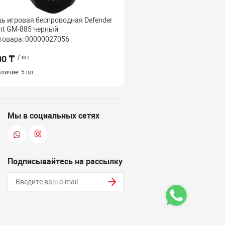
 игровая беспроводная Defender
Мышь игровая беспров
ht GM-885 черный
Thunder GM-213 черны
товара: 00000027056
Код товара: 000000270
00 ₸
/ шт.
4 500 ₸
/ шт.
личие:
5 шт.
Наличие:
5 шт.
Мы в социальных сетях
Подписывайтесь на рассылку