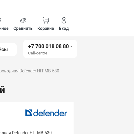
нное
Сравнить
Корзина
Вход
+7 700 018 08 80
йсы
Call-centre
оводная Defender HIT MB-530
й
дная Defender HIT MB-530