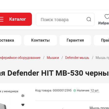
Каталог
Поиск
Избра
оставка
Контакты
Гарантия
Пра
иферийное оборудование
Мышки
Defender мышь
Мышь пр
 Defender HIT MB-530 черны
Код товара: 00000012595
Наличие:
12 шт.
те у менеджера
Мышь прово