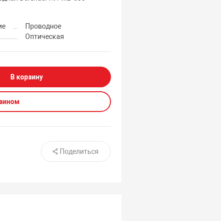
ие
Проводное
Оптическая
В корзину
азином
Поделиться