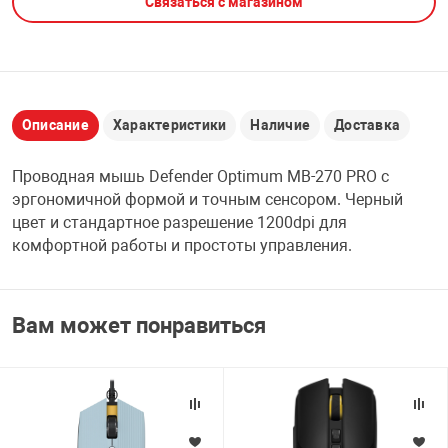
Связаться с магазином
НТЫ
PCI АДАПТЕРЫ
CD-DVD ДИСКИ
USB АДАПТЕР
ЛЯ ДОМА
ЛЕНТА ДЛЯ ЧЕ
USB ХАБЫ
Описание
Характеристики
Наличие
Доставка
ОВАЯ ТЕХНИКА
Проводная мышь Defender Optimum MB-270 PRO с
CARD RIDER
эргономичной формой и точным сенсором. Черный
ОМ
цвет и стандартное разрешение 1200dpi для
НАБОР ДЛЯ СТ
комфортной работы и простоты управления.
Вам может понравиться