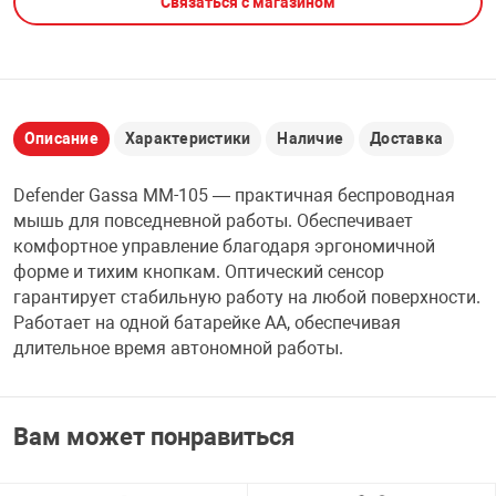
Связаться с магазином
НТЫ
PCI АДАПТЕРЫ
CD-DVD ДИСКИ
USB АДАПТЕР
ЛЯ ДОМА
ЛЕНТА ДЛЯ ЧЕ
USB ХАБЫ
Описание
Характеристики
Наличие
Доставка
ОВАЯ ТЕХНИКА
Defender Gassa MM-105 — практичная беспроводная
CARD RIDER
мышь для повседневной работы. Обеспечивает
ОМ
комфортное управление благодаря эргономичной
НАБОР ДЛЯ СТ
форме и тихим кнопкам. Оптический сенсор
гарантирует стабильную работу на любой поверхности.
Работает на одной батарейке AA, обеспечивая
длительное время автономной работы.
Вам может понравиться