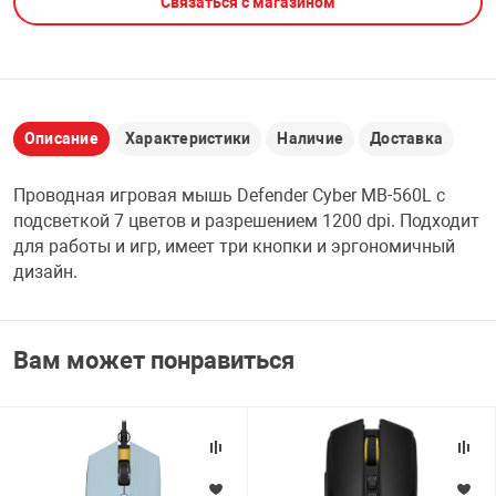
Связаться с магазином
НТЫ
PCI АДАПТЕРЫ
CD-DVD ДИСКИ
USB АДАПТЕР
ЛЯ ДОМА
ЛЕНТА ДЛЯ ЧЕ
USB ХАБЫ
Описание
Характеристики
Наличие
Доставка
ОВАЯ ТЕХНИКА
Проводная игровая мышь Defender Cyber MB-560L с
CARD RIDER
подсветкой 7 цветов и разрешением 1200 dpi. Подходит
ОМ
для работы и игр, имеет три кнопки и эргономичный
НАБОР ДЛЯ СТ
дизайн.
Вам может понравиться