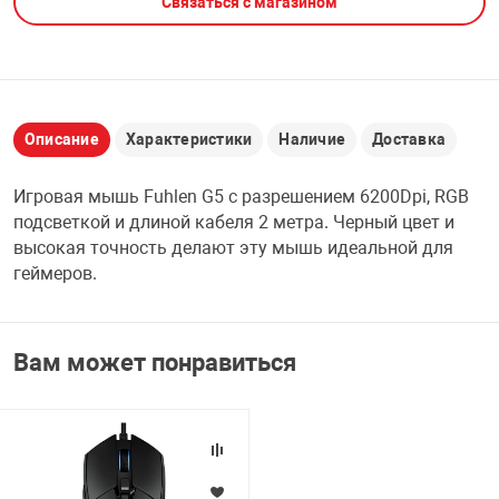
Связаться с магазином
НТЫ
PCI АДАПТЕРЫ
CD-DVD ДИСКИ
USB АДАПТЕР
ЛЯ ДОМА
ЛЕНТА ДЛЯ ЧЕ
USB ХАБЫ
Описание
Характеристики
Наличие
Доставка
ОВАЯ ТЕХНИКА
Игровая мышь Fuhlen G5 с разрешением 6200Dpi, RGB
CARD RIDER
подсветкой и длиной кабеля 2 метра. Черный цвет и
ОМ
высокая точность делают эту мышь идеальной для
НАБОР ДЛЯ СТ
геймеров.
Вам может понравиться