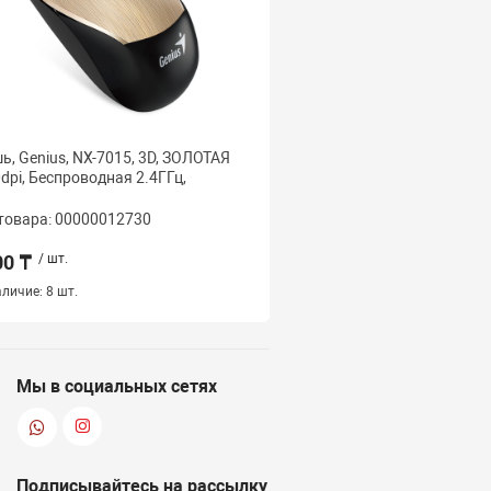
, Genius, NX-7015, 3D, ЗОЛОТАЯ
Мышь, Genius, NX-7000,
dpi, Беcпроводная 2.4ГГц,
Оптическая, 1200dpi, 
2.4ГГц,
товара: 00000012730
Код товара: 000000127
00 ₸
/ шт.
3 000 ₸
/ шт.
личие:
8 шт.
Наличие:
5 шт.
Мы в социальных сетях
Подписывайтесь на рассылку