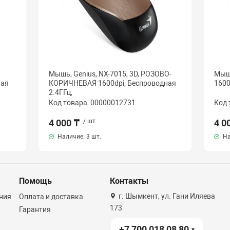
Мышь, Genius, NX-7015, 3D, РОЗОВО-
Мышь
ная
КОРИЧНЕВАЯ 1600dpi, Беcпроводная
1600
2.4ГГц,
Код товара: 00000012731
Код 
4 000 ₸
/ шт.
4 0
Наличие:
3 шт.
На
Помощь
Контакты
г. Шымкент, ул. Гани Иляева
ния
Оплата и доставка
173
Гарантия
+7 700 018 08 80