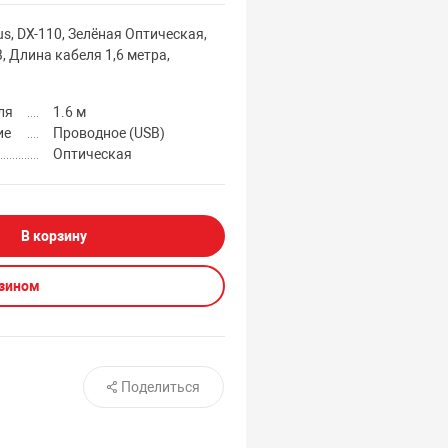
s, DX-110, Зелёная Оптическая,
B, Длина кабеля 1,6 метра,
ля
1.6 м
ие
Проводное (USB)
Оптическая
В корзину
азином
Поделиться