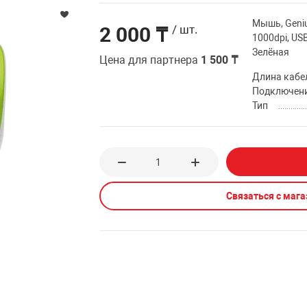
Мышь, Geniu
2 000 ₸
/ шт.
1000dpi, US
Зелёная
Цена для партнера
1 500 ₸
Длина кабе
Подключен
Тип
Связаться с маг