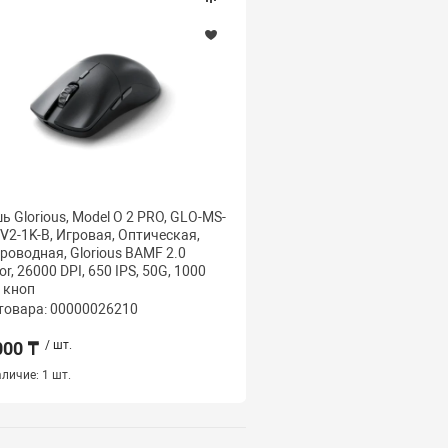
 Glorious, Model O 2 PRO, GLO-MS-
Мышь Glorious, Model D- 
2-1K-B, Игровая, Оптическая,
MS-DMW-MB, Игровая, О
роводная, Glorious BAMF 2.0
Беспроводная, Glorious
or, 26000 DPI, 650 IPS, 50G, 1000
19000 DPI, 400 IPS, 50G,
6 кноп
кно
товара: 00000026210
Код товара: 000000262
000 ₸
/ шт.
32 500 ₸
/ шт.
личие:
1 шт.
Наличие:
1 шт.