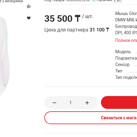
Код товара: 00000025350
Наличие:
2 шт.
те у менеджера
Мышь Glori
35 500 ₸
/ шт.
DMW-MW, И
Беспроводн
Цена для партнера
31 100 ₸
DPI, 400 IP
Полное оп
Модель
Подсветк
Сенсор
Тип
Тип подкл
Связаться с маг