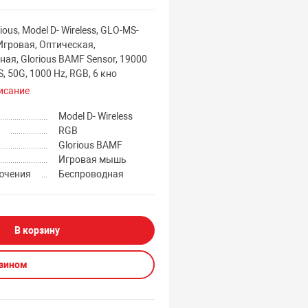
ous, Model D- Wireless, GLO-MS-
гровая, Оптическая,
ая, Glorious BAMF Sensor, 19000
S, 50G, 1000 Hz, RGB, 6 кно
исание
Model D- Wireless
а
RGB
Glorious BAMF
Игровая мышь
ючения
Беспроводная
В корзину
азином