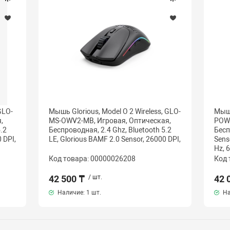
GLO-
Мышь Glorious, Model O 2 Wireless, GLO-
Мышь
,
MS-OWV2-MB, Игровая, Оптическая,
POWV
.2
Беспроводная, 2.4 Ghz, Bluetooth 5.2
Бесп
 DPI,
LE, Glorious BAMF 2.0 Sensor, 26000 DPI,
Sens
Hz, 
Код товара: 00000026208
Код 
42 500 ₸
/ шт.
42 
Наличие:
1 шт.
На