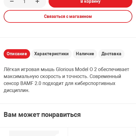
В корзину
НТЫ
PCI АДАПТЕРЫ
CD-DVD ДИСКИ
USB АДАПТЕР
Связаться с магазином
ЛЯ ДОМА
ЛЕНТА ДЛЯ ЧЕ
USB ХАБЫ
ОВАЯ ТЕХНИКА
CARD RIDER
Описание
Характеристики
Наличие
Доставка
ОМ
Лёгкая игровая мышь Glorious Model O 2 обеспечивает
НАБОР ДЛЯ СТ
максимальную скорость и точность. Современный
сенсор BAMF 2.0 подходит для киберспортивных
дисциплин.
Вам может понравиться