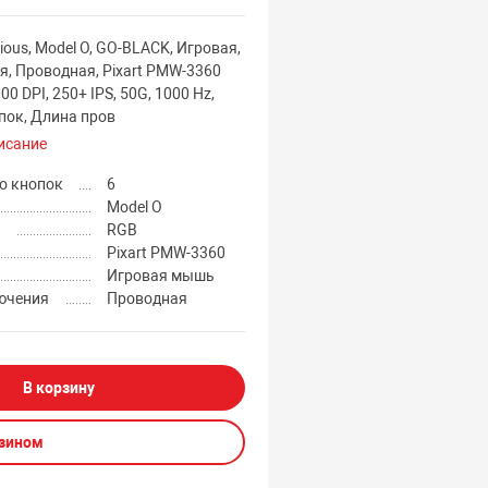
ous, Model O, GO-BLACK, Игровая,
я, Проводная, Pixart PMW-3360
00 DPI, 250+ IPS, 50G, 1000 Hz,
пок, Длина пров
исание
о кнопок
6
Model O
а
RGB
Pixart PMW-3360
Игровая мышь
ючения
Проводная
В корзину
азином