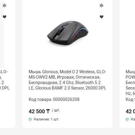
GLO-
Мышь Glorious, Model O 2 Wireless, GLO-
Мышь
,
MS-OWV2-MB, Игровая, Оптическая,
POWV
.2
Беспроводная, 2.4 Ghz, Bluetooth 5.2
Бесп
 DPI,
LE, Glorious BAMF 2.0 Sensor, 26000 DPI,
Sens
Hz, 
Код товара: 00000026208
Код 
42 500 ₸
/ шт.
42 
Наличие:
1 шт.
На