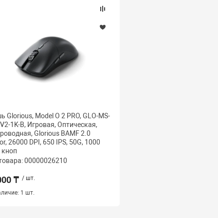
 Glorious, Model O 2 PRO, GLO-MS-
Мышь Glorious, Model D- 
2-1K-B, Игровая, Оптическая,
MS-DMW-MB, Игровая, О
роводная, Glorious BAMF 2.0
Беспроводная, Glorious
or, 26000 DPI, 650 IPS, 50G, 1000
19000 DPI, 400 IPS, 50G,
6 кноп
кно
товара: 00000026210
Код товара: 000000262
000 ₸
/ шт.
32 500 ₸
/ шт.
личие:
1 шт.
Наличие:
1 шт.