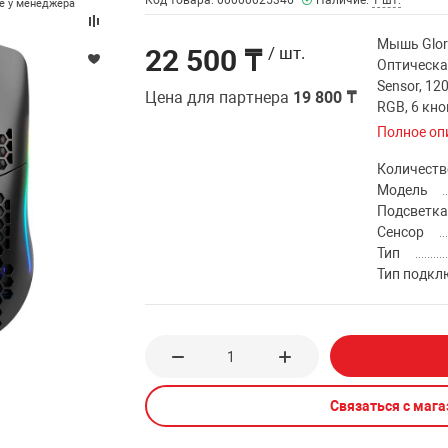
Код товара: 00000025346
Наличие:
1 шт.
те у менеджера
Мышь Glori
22 500 ₸
/ шт.
Оптическа
Sensor, 120
Цена для партнера
19 800 ₸
RGB, 6 кно
Полное оп
Количеств
Модель
Подсветк
Сенсор
Тип
Тип подкл
Связаться с маг