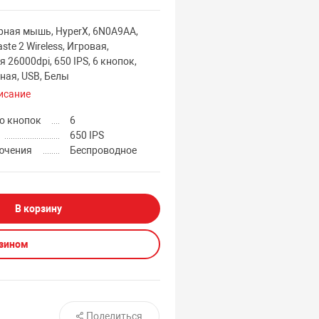
ная мышь, HyperX, 6N0A9AA,
aste 2 Wireless, Игровая,
 26000dpi, 650 IPS, 6 кнопок,
ная, USB, Белы
исание
о кнопок
6
650 IPS
ючения
Беспроводное
В корзину
азином
Поделиться