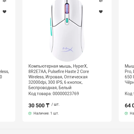
Компьютерная мышь, HyperX,
Мышь
less,
8R2E7AA, Pulsefire Haste 2 Core
Pro,
0
Wireless, Игровая, Оптическая
650 
32000dpi, 300 IPS, 6 кнопок,
Чёр
Беспроводная, Белый
Код товара: 00000023769
Код 
30 500 ₸
/ шт.
64 
Наличие:
1 шт.
На