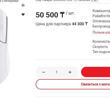
Код товара: 00000021356
Наличие:
2 шт.
те у менеджера
Компьютер
50 500 ₸
/ шт.
Pulsefire H
Оптическая
Цена для партнера
44 300 ₸
Беспровод
Полное оп
Количеств
Скорость
Тип подкл
Связаться с маг