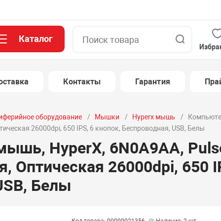
Каталог
Поиск
Избра
оставка
Контакты
Гарантия
Пра
иферийное оборудование
Мышки
Hyperx мышь
Компьюте
Оптическая 26000dpi, 650 IPS, 6 кнопок, Беспроводная, USB, Белы
ышь, HyperX, 6N0A9AA, Pulsef
я, Оптическая 26000dpi, 650 I
USB, Белы