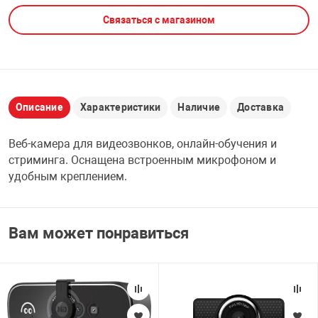
Связаться с магазином
НТЫ
PCI АДАПТЕРЫ
CD-DVD ДИСКИ
USB АДАПТЕР
ЛЯ ДОМА
ЛЕНТА ДЛЯ ЧЕ
USB ХАБЫ
Описание
Характеристики
Наличие
Доставка
ОВАЯ ТЕХНИКА
CARD RIDER
Веб-камера для видеозвонков, онлайн-обучения и
ОМ
стриминга. Оснащена встроенным микрофоном и
НАБОР ДЛЯ СТ
удобным креплением.
Вам может понравиться