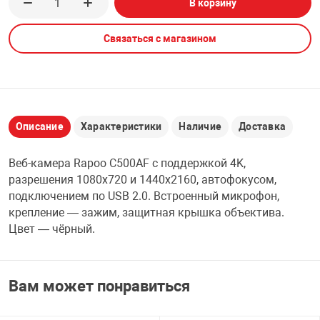
В корзину
НТЫ
PCI АДАПТЕРЫ
CD-DVD ДИСКИ
USB АДАПТЕР
Связаться с магазином
ЛЯ ДОМА
ЛЕНТА ДЛЯ ЧЕ
USB ХАБЫ
ОВАЯ ТЕХНИКА
CARD RIDER
Описание
Характеристики
Наличие
Доставка
ОМ
Веб-камера Rapoo C500AF с поддержкой 4K,
НАБОР ДЛЯ СТ
разрешения 1080x720 и 1440x2160, автофокусом,
подключением по USB 2.0. Встроенный микрофон,
крепление — зажим, защитная крышка объектива.
Цвет — чёрный.
Вам может понравиться