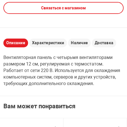
Связаться с магазином
НТЫ
PCI АДАПТЕРЫ
CD-DVD ДИСКИ
USB АДАПТЕР
ЛЯ ДОМА
ЛЕНТА ДЛЯ ЧЕ
USB ХАБЫ
Описание
Характеристики
Наличие
Доставка
ОВАЯ ТЕХНИКА
CARD RIDER
Вентиляторная панель с четырьмя вентиляторами
ОМ
размером 12 см, регулируемая с термостатом.
НАБОР ДЛЯ СТ
Работает от сети 220 В. Используется для охлаждения
компьютерных систем, серверов и других устройств,
требующих дополнительного охлаждения.
Вам может понравиться