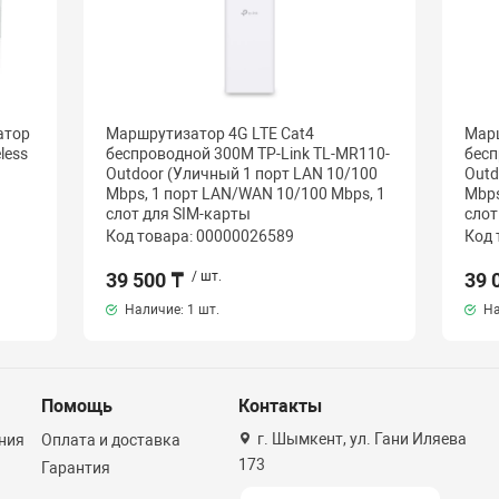
атор
Маршрутизатор 4G LTE Cat4
Марш
less
беспроводной 300M TP-Link TL-MR110-
бесп
Outdoor (Уличный 1 порт LAN 10/100
Outd
Mbps, 1 порт LAN/WAN 10/100 Mbps, 1
Mbps
слот для SIM-карты
слот
Код товара: 00000026589
Код 
39 500 ₸
/ шт.
39 
Наличие:
1 шт.
На
Помощь
Контакты
г. Шымкент, ул. Гани Иляева
ния
Оплата и доставка
173
Гарантия