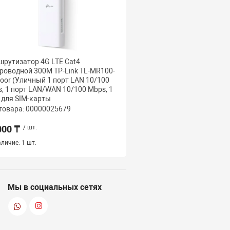
рутизатор 4G LTE Cat4
Маршрутизатор 4G LTE 
роводной 300M TP-Link TL-MR100-
беспроводной 300M TP-
oor (Уличный 1 порт LAN 10/100
(3 порт LAN 10/100 Mbps
, 1 порт LAN/WAN 10/100 Mbps, 1
LAN/WAN 10/100 Mbps, 1
 для SIM-карты
карты, 2 встроенные W
товара: 00000025679
Код товара: 000000265
000 ₸
/ шт.
34 000 ₸
/ шт.
личие:
1 шт.
Наличие:
1 шт.
Мы в социальных сетях