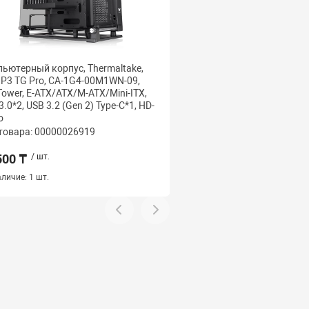
ьютерный корпус, Thermaltake,
Кейс Thermaltake, H350 
 P3 TG Pro, CA-1G4-00M1WN-09,
1R9-00M1WN-00, ATX/Mic
Tower, E-ATX/ATX/M-ATX/Mini-ITX,
ITX, USB 1*3.0/2*2.0, HD
3.0*2, USB 3.2 (Gen 2) Type-C*1, HD-
o
товара: 00000026919
Код товара: 000000096
500 ₸
/ шт.
30 500 ₸
/ шт.
личие:
1 шт.
Наличие:
1 шт.