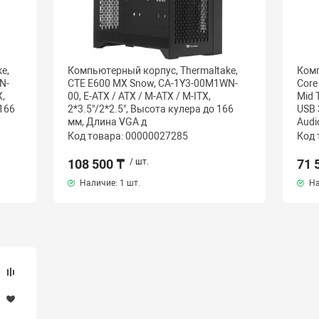
e,
Компьютерный корпус, Thermaltake,
Комп
N-
CTE E600 MX Snow, CA-1Y3-00M1WN-
Core
X,
00, E-ATX / ATX / M-ATX / M-ITX,
Mid 
 166
2*3.5"/2*2.5", Высота кулера до 166
USB 
мм, Длина VGA д
Audi
Код товара: 00000027285
Код 
108 500 ₸
/ шт.
71 
Наличие:
1 шт.
На