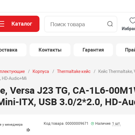
Каталог
Поиск
Избра
оставка
Контакты
Гарантия
Пра
плектующие
Корпуса
Thermaltake кейс
Кейс Thermaltake,
0, HD-Audio+Mi
e, Versa J23 TG, CA-1L6-00M
ini-ITX, USB 3.0/2*2.0, HD-Au
Код товара: 00000009671
Наличие:
1 шт.
те у менеджера