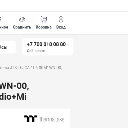
нное
Сравнить
Корзина
Вход
+7 700 018 08 80
йсы
Call-centre
 Versa J23 TG, CA-1L6-00M1WN-00,
1WN-00,
dio+Mi