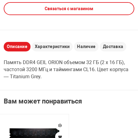
Связаться с магазином
НТЫ
PCI АДАПТЕРЫ
CD-DVD ДИСКИ
USB АДАПТЕР
ЛЯ ДОМА
ЛЕНТА ДЛЯ ЧЕ
USB ХАБЫ
Описание
Характеристики
Наличие
Доставка
ОВАЯ ТЕХНИКА
CARD RIDER
Память DDR4 GEIL ORION объемом 32 ГБ (2 x 16 ГБ),
ОМ
частотой 3200 МГц и таймингами CL16. Цвет корпуса
НАБОР ДЛЯ СТ
— Titanium Grey.
Вам может понравиться