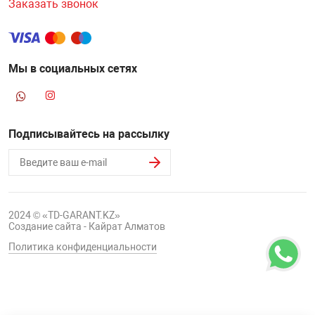
Заказать звонок
НТЫ
PCI АДАПТЕРЫ
CD-DVD ДИСКИ
USB АДАПТЕР
ЛЯ ДОМА
ЛЕНТА ДЛЯ ЧЕ
Мы в социальных сетях
USB ХАБЫ
ОВАЯ ТЕХНИКА
CARD RIDER
Подписывайтесь на рассылку
ОМ
НАБОР ДЛЯ СТ
2024 © «TD-GARANT.KZ»
Создание сайта - Кайрат Алматов
Политика конфиденциальности