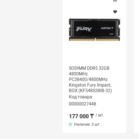
SODIMM DDR5 32GB
4800MHz
PC38400/4800MHz
Kingston Fury Impact,
BOX (KF548S38IB-32)
Код товара:
00000027448
177 000 ₸
/ шт.
Наличие:
5 шт.