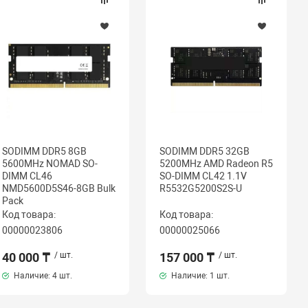
SODIMM DDR5 8GB
SODIMM DDR5 32GB
5600MHz NOMAD SO-
5200MHz AMD Radeon R5
DIMM CL46
SO-DIMM CL42 1.1V
NMD5600D5S46-8GB Bulk
R5532G5200S2S-U
Pack
Код товара:
Код товара:
00000023806
00000025066
40 000 ₸
/ шт.
157 000 ₸
/ шт.
Наличие:
4 шт.
Наличие:
1 шт.