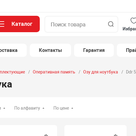
Каталог
Поиск
Избра
оставка
Контакты
Гарантия
Пра
плектующие
Оперативная память
Озу для ноутбука
Ddr 
ука
и
По алфавиту
По цене