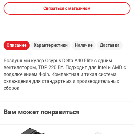
Связаться с магазином
НТЫ
PCI АДАПТЕРЫ
CD-DVD ДИСКИ
USB АДАПТЕР
ЛЯ ДОМА
ЛЕНТА ДЛЯ ЧЕ
USB ХАБЫ
Описание
Характеристики
Наличие
Доставка
ОВАЯ ТЕХНИКА
CARD RIDER
Воздушный кулер Ocypus Delta A40 Elite с одним
ОМ
вентилятором, TDP 220 Вт. Подходит для Intel и AMD с
НАБОР ДЛЯ СТ
подключением 4-pin. Компактная и тихая система
охлаждения для стандартных и производительных
сборок.
Вам может понравиться