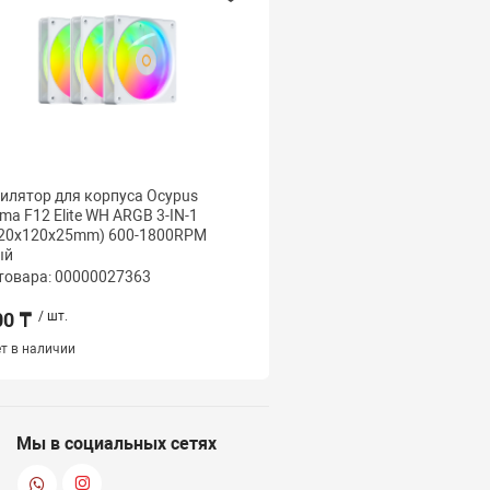
илятор для корпуса Ocypus
Вентилятор для корпус
a F12 Elite WH ARGB 3-IN-1
Gamma F12 Elite BK ARG
120x120x25mm) 600-1800RPM
3x(120x120x25mm) 600
ый
Черный
товара: 00000027363
Код товара: 000000273
00 ₸
/ шт.
5 500 ₸
/ шт.
т в наличии
Нет в наличии
Мы в социальных сетях