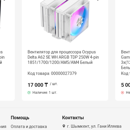
us
Вентилятор для процессора Ocypus
Вент
pin
Delta A62 SE WH ARGB TDP 250W 4-pin
Gamm
й
1851/1700/1200/AM5/AM4 Белый
3x(
Бел
Код товара: 00000027379
Код 
17 000 ₸
/ шт.
5 0
Наличие:
1 шт.
Не
Помощь
Контакты
г. Шымкент, ул. Гани Иляева
ния
Оплата и доставка