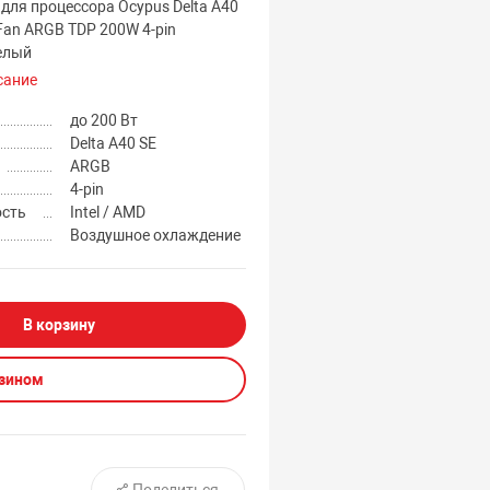
для процессора Ocypus Delta A40
Fan ARGB TDP 200W 4-pin
Белый
сание
до 200 Вт
Delta A40 SE
ARGB
4-pin
ость
Intel / AMD
Воздушное охлаждение
В корзину
азином