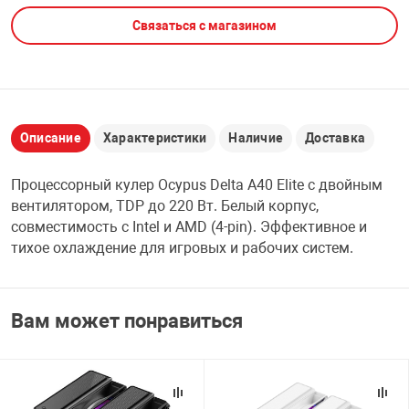
Связаться с магазином
НТЫ
PCI АДАПТЕРЫ
CD-DVD ДИСКИ
USB АДАПТЕР
ЛЯ ДОМА
ЛЕНТА ДЛЯ ЧЕ
USB ХАБЫ
Описание
Характеристики
Наличие
Доставка
ОВАЯ ТЕХНИКА
CARD RIDER
Процессорный кулер Ocypus Delta A40 Elite с двойным
ОМ
вентилятором, TDP до 220 Вт. Белый корпус,
НАБОР ДЛЯ СТ
совместимость с Intel и AMD (4-pin). Эффективное и
тихое охлаждение для игровых и рабочих систем.
Вам может понравиться