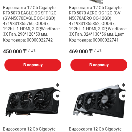
Видеокарта 12 Gb Gigabyte
Видеокарта 12 Gb Gigabyte
НТЫ
PCI АДАПТЕРЫ
CD-DVD ДИСКИ
RTX5070 EAGLE OC SFF 12G
RTX5070 AERO OC 12G (GV-
USB АДАПТЕР
(GV-N5070EAGLE OC-12GD)
N5070AERO OC-12GD)
4719331355760, GDDR7,
4719331355852, GDDR7,
ЛЯ ДОМА
ЛЕНТА ДЛЯ ЧЕ
192bit, 1-HDMI, 3-DP,Windforce
192bit, 1-HDMI, 3-DP, Windforce
USB ХАБЫ
3X Fan, 290*120*50 мм,
3X Fan, 324*130*56 мм, Цвет
Код товара: 00000022742
Код товара: 00000022741
ОВАЯ ТЕХНИКА
450 000 ₸
/ шт.
469 000 ₸
/ шт.
CARD RIDER
ОМ
В корзину
В корзину
НАБОР ДЛЯ СТ
Видеокарта 12 Gb Gigabyte
Видеокарта 12 Gb Gigabyte