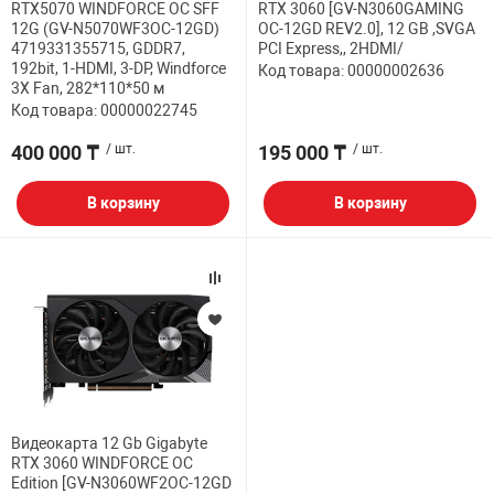
RTX5070 WINDFORCE OC SFF
RTX 3060 [GV-N3060GAMING
12G (GV-N5070WF3OC-12GD)
OC-12GD REV2.0], 12 GB ,SVGA
4719331355715, GDDR7,
PCI Express,, 2HDMI/
192bit, 1-HDMI, 3-DP, Windforce
Код товара: 00000002636
3X Fan, 282*110*50 м
Код товара: 00000022745
400 000 ₸
/ шт.
195 000 ₸
/ шт.
В корзину
В корзину
Видеокарта 12 Gb Gigabyte
RTX 3060 WINDFORCE OC
Edition [GV-N3060WF2OC-12GD