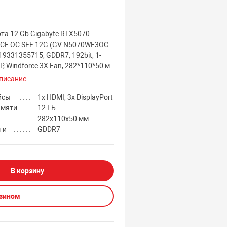
та 12 Gb Gigabyte RTX5070
CE OC SFF 12G (GV-N5070WF3OC-
19331355715, GDDR7, 192bit, 1-
P, Windforce 3X Fan, 282*110*50 м
писание
йсы
1x HDMI, 3x DisplayPort
амяти
12 ГБ
282x110x50 мм
ти
GDDR7
В корзину
азином