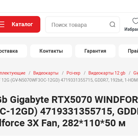
Каталог
Поиск
Избра
оставка
Контакты
Гарантия
Пра
плектующие
Видеокарты
Pci-exp
Видеокарты 12 gb
Gi
12G (GV-N5070WF3OC-12GD) 4719331355715, GDDR7, 192bit, 1-HDMI, 3
Gb Gigabyte RTX5070 WINDFOR
-12GD) 4719331355715, GDDR7
dforce 3X Fan, 282*110*50 м