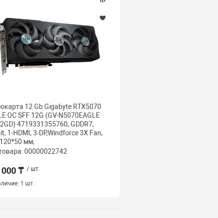
окарта 12 Gb Gigabyte RTX5070
Видеокарта 12 Gb Giga
E OC SFF 12G (GV-N5070EAGLE
AERO OC 12G (GV-N507
2GD) 4719331355760, GDDR7,
12GD) 4719331355852, G
it, 1-HDMI, 3-DP,Windforce 3X Fan,
1-HDMI, 3-DP, Windforce 
120*50 мм,
324*130*56 мм, Цвет
товара: 00000022742
Код товара: 000000227
 000 ₸
/ шт.
469 000 ₸
/ шт.
личие:
1 шт.
Наличие:
1 шт.