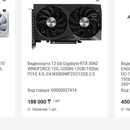
070
Видеокарта 12 Gb Gigabyte RTX 3060
Виде
t,
WINDFORCE 12G, GDDR6 12GB/192bit,
EAGL
PCI-E 4.0, GV-N3060WF2OC12GD 2.0
OC-1
192b
290*
Код товара: 00000027414
Код 
188 000 ₸
/ шт.
450
Наличие:
1 шт.
На