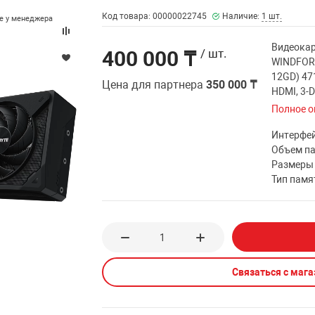
Код товара: 00000022745
Наличие:
1 шт.
те у менеджера
Видеокар
400 000 ₸
/ шт.
WINDFOR
12GD) 47
Цена для партнера
350 000 ₸
HDMI, 3-D
Полное о
Интерфе
Объем п
Размеры
Тип памя
Связаться с маг