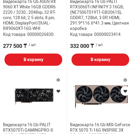
Видеокарта 16 Gb ASUS RX
Видеокарта 16 Gb PALIT
9060 XT White 16GB GDDR6
RTX5060Ti INFINITY 3 16GB,
2220 / 3230 , 2048sp, 32 RT-
(NE7506T019T1-GB2061S),
core, 128 bit, 2.5 slots, 8 pin,
GDDR7, 128bit, 3-DP, HDMI,
HDMI, DisplayPort/DUAL-
291.9*116.6*41.3 мм, Цветная
RX9060XT-16G-WHI
коробка
Код товара: 00000026830
Код товара: 00000023414
277 500 ₸
/ шт.
332 000 ₸
/ шт.
В корзину
В корзину
Видеокарта 16 Gb PALIT
Видеокарта 16 Gb MSI GeForce
RTX5070Ti GAMINGPRO-S
RTX 5070 Ti 16G INSPIRE 3X