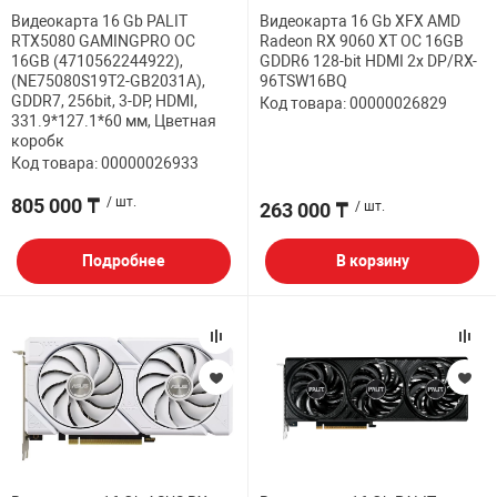
Видеокарта 16 Gb PALIT
Видеокарта 16 Gb XFX AMD
RTX5080 GAMINGPRO OC
Radeon RX 9060 XT OC 16GB
16GB (4710562244922),
GDDR6 128-bit HDMI 2x DP/RX-
(NE75080S19T2-GB2031A),
96TSW16BQ
GDDR7, 256bit, 3-DP, HDMI,
Код товара: 00000026829
331.9*127.1*60 мм, Цветная
коробк
Код товара: 00000026933
805 000 ₸
/ шт.
263 000 ₸
/ шт.
Подробнее
В корзину