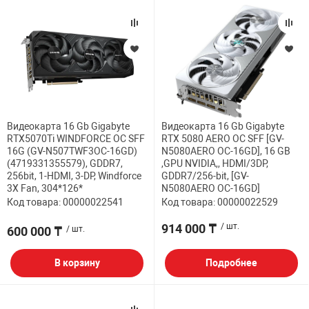
Видеокарта 16 Gb Gigabyte
Видеокарта 16 Gb Gigabyte
RTX5070Ti WINDFORCE OC SFF
RTX 5080 AERO OC SFF [GV-
16G (GV-N507TWF3OC-16GD)
N5080AERO OC-16GD], 16 GB
(4719331355579), GDDR7,
,GPU NVIDIA,, HDMI/3DP,
256bit, 1-HDMI, 3-DP, Windforce
GDDR7/256-bit, [GV-
3X Fan, 304*126*
N5080AERO OC-16GD]
Код товара: 00000022541
Код товара: 00000022529
914 000 ₸
/ шт.
600 000 ₸
/ шт.
В корзину
Подробнее