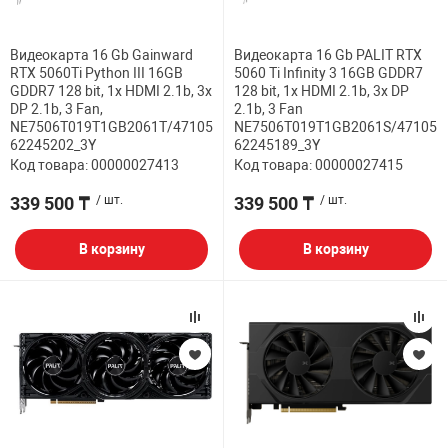
Видеокарта 16 Gb Gainward
Видеокарта 16 Gb PALIT RTX
RTX 5060Ti Python III 16GB
5060 Ti Infinity 3 16GB GDDR7
GDDR7 128 bit, 1x HDMI 2.1b, 3x
128 bit, 1x HDMI 2.1b, 3x DP
DP 2.1b, 3 Fan,
2.1b, 3 Fan
NE7506T019T1GB2061T/47105
NE7506T019T1GB2061S/47105
62245202_3Y
62245189_3Y
Код товара: 00000027413
Код товара: 00000027415
339 500 ₸
/ шт.
339 500 ₸
/ шт.
В корзину
В корзину