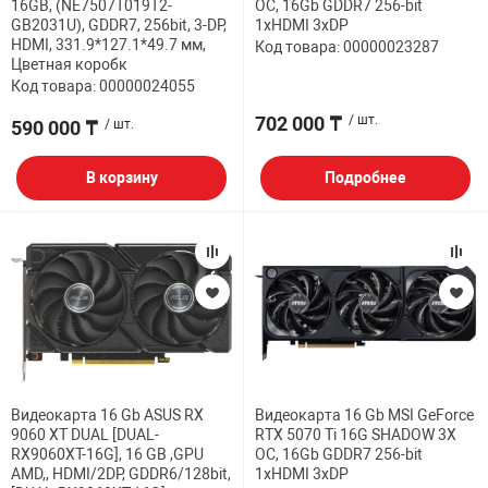
16GB, (NE7507T019T2-
OC, 16Gb GDDR7 256-bit
GB2031U), GDDR7, 256bit, 3-DP,
1xHDMI 3xDP
HDMI, 331.9*127.1*49.7 мм,
Код товара: 00000023287
Цветная коробк
Код товара: 00000024055
702 000 ₸
/ шт.
590 000 ₸
/ шт.
В корзину
Подробнее
Видеокарта 16 Gb ASUS RX
Видеокарта 16 Gb MSI GeForce
9060 XT DUAL [DUAL-
RTX 5070 Ti 16G SHADOW 3X
RX9060XT-16G], 16 GB ,GPU
OC, 16Gb GDDR7 256-bit
AMD,, HDMI/2DP, GDDR6/128bit,
1xHDMI 3xDP