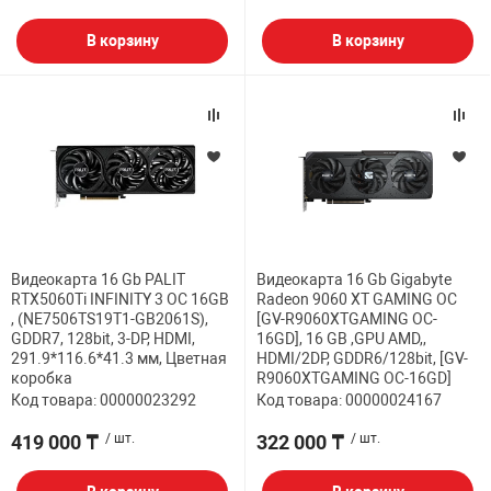
В корзину
В корзину
Видеокарта 16 Gb PALIT
Видеокарта 16 Gb Gigabyte
RTX5060Ti INFINITY 3 OC 16GB
Radeon 9060 XT GAMING OC
, (NE7506TS19T1-GB2061S),
[GV-R9060XTGAMING OC-
GDDR7, 128bit, 3-DP, HDMI,
16GD], 16 GB ,GPU AMD,,
291.9*116.6*41.3 мм, Цветная
HDMI/2DP, GDDR6/128bit, [GV-
коробка
R9060XTGAMING OC-16GD]
Код товара: 00000023292
Код товара: 00000024167
419 000 ₸
/ шт.
322 000 ₸
/ шт.