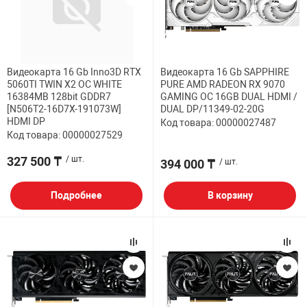
НТЫ
PCI АДАПТЕРЫ
CD-DVD ДИСКИ
USB АДАПТЕР
ЛЯ ДОМА
ЛЕНТА ДЛЯ ЧЕ
Видеокарта 16 Gb Inno3D RTX
Видеокарта 16 Gb SAPPHIRE
USB ХАБЫ
5060TI TWIN X2 OC WHITE
PURE AMD RADEON RX 9070
16384MB 128bit GDDR7
GAMING OC 16GB DUAL HDMI /
ОВАЯ ТЕХНИКА
[N506T2-16D7X-191073W]
DUAL DP/11349-02-20G
CARD RIDER
HDMI DP
Код товара: 00000027487
Код товара: 00000027529
ОМ
327 500 ₸
/ шт.
НАБОР ДЛЯ СТ
394 000 ₸
/ шт.
Подробнее
В корзину