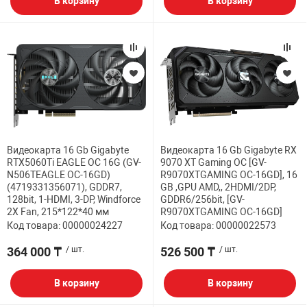
В корзину
В корзину
Видеокарта 16 Gb Gigabyte
Видеокарта 16 Gb Gigabyte RX
RTX5060Ti EAGLE OC 16G (GV-
9070 XT Gaming OC [GV-
N506TEAGLE OC-16GD)
R9070XTGAMING OC-16GD], 16
(4719331356071), GDDR7,
GB ,GPU AMD,, 2HDMI/2DP,
128bit, 1-HDMI, 3-DP, Windforce
GDDR6/256bit, [GV-
2X Fan, 215*122*40 мм
R9070XTGAMING OC-16GD]
Код товара: 00000024227
Код товара: 00000022573
364 000 ₸
/ шт.
526 500 ₸
/ шт.
В корзину
В корзину