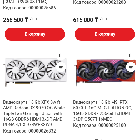
[DUAL-RX9060XT-16G]
Код товара: 00000023288
Код товара: 00000025586
266 500 ₸
/ шт.
615 000 ₸
/ шт.
В корзину
В корзину
Видеокарта 16 Gb XFX Swift
Видеокарта 16 Gb MSI RTX
AMD Radeon RX 9070 OC White
5070 Ti 16G MLG EDITION OC,
Triple Fan Gaming Edition with
16Gb GDDR7 256-bit 1xHDMI
16GB GDDR6 HDMI 3xDP, AMD
3xDP G507T-16MEC
RDNA 4/RX-97SWFB3W9
Код товара: 00000025100
Код товара: 00000026832