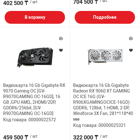
704 500 ₸
/ шт.
402 500 ₸
/ шт.
В корзину
Подробнее
Видеокарта 16 Gb Gigabyte RX
Видеокарта 16 Gb Gigabyte
9070 Gaming OC [GV-
Radeon RX 9060 XT GAMING
R9070GAMING OC-16GD], 16
OC ICE 16G (GV-
GB ,GPU AMD,, 2HDMI/2DP,
R906XGAMINGOCICE-16GD)
GDDR6/256bit, [GV-
GDDR6, 128bit, 1-HDMI, 2-DP,
R9070GAMING OC-16GD]
Windforce 3X Fan, 281*118*40
мм
Код товара: 00000022572
Код товара: 00000025321
459 500 ₸
/ шт.
322 000 ₸
/ шт.