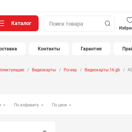
Каталог
Поиск
Избра
оставка
Контакты
Гарантия
Пра
плектующие
Видеокарты
Pci-exp
Видеокарты 16 gb
AS
и
По алфавиту
По цене