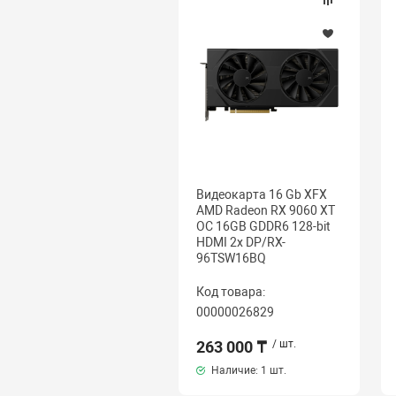
Видеокарта 16 Gb XFX
AMD Radeon RX 9060 XT
OC 16GB GDDR6 128-bit
HDMI 2x DP/RX-
96TSW16BQ
Код товара:
00000026829
263 000 ₸
/ шт.
Наличие:
1 шт.