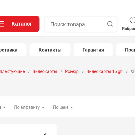
Каталог
Поиск
Избра
оставка
Контакты
Гарантия
Пра
плектующие
Видеокарты
Pci-exp
Видеокарты 16 gb
XF
и
По алфавиту
По цене