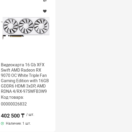
Видеокарта 16 Gb XFX
Swift AMD Radeon RX
9070 OC White Triple Fan
Gaming Edition with 16GB
GDDR6 HDMI 3xDP, AMD
RDNA 4/RX-97SWFB3W9
Код товара:
00000026832
402 500 ₸
/ шт.
Наличие:
1 шт.