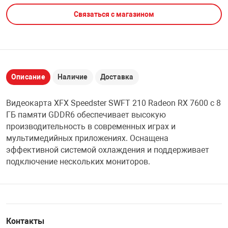
Связаться с магазином
НТЫ
PCI АДАПТЕРЫ
CD-DVD ДИСКИ
USB АДАПТЕР
ЛЯ ДОМА
ЛЕНТА ДЛЯ ЧЕ
USB ХАБЫ
Описание
Наличие
Доставка
ОВАЯ ТЕХНИКА
CARD RIDER
Видеокарта XFX Speedster SWFT 210 Radeon RX 7600 с 8
ОМ
ГБ памяти GDDR6 обеспечивает высокую
НАБОР ДЛЯ СТ
производительность в современных играх и
мультимедийных приложениях. Оснащена
эффективной системой охлаждения и поддерживает
подключение нескольких мониторов.
Контакты