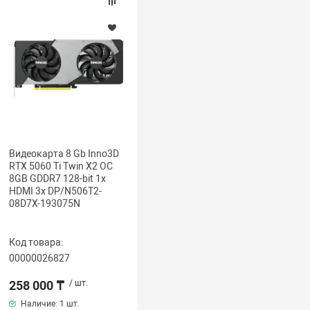
Видеокарта 8 Gb Inno3D
RTX 5060 Ti Twin X2 OC
8GB GDDR7 128-bit 1x
HDMI 3x DP/N506T2-
08D7X-193075N
Код товара:
00000026827
258 000 ₸
/ шт.
Наличие:
1 шт.