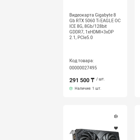
Видеокарта Gigabyte 8
Gb RTX 5060 Ti EAGLE OC
ICE 8G, 8Gb/128bit
GDDR7, 1хHDMI+3xDP
2.1, PCIe5.0
Код товара:
00000027495
291 500 ₸
/ шт.
Наличие:
1 шт.