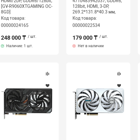
HDMI/2DP, GDDR6/128bit,
4710483942037, GDDR6,
[GV-R9060XTGAMING OC-
128bit, HDMI, 3-DP,
8GD]
269.2*131.8*40.3 мм,
Код товара:
Код товара:
00000024165
00000022534
248 000 ₸
/ шт.
179 000 ₸
/ шт.
Наличие:
1 шт.
Нет в наличии