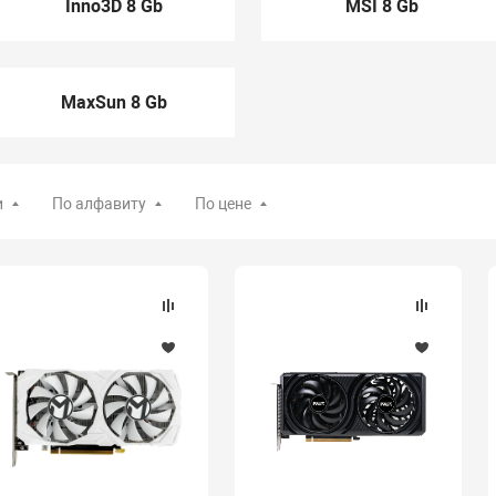
Inno3D 8 Gb
MSI 8 Gb
MaxSun 8 Gb
и
По алфавиту
По цене