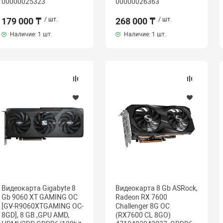
00000025323
00000026363
179 000 ₸
/ шт.
268 000 ₸
/ шт.
Наличие:
1 шт.
Наличие:
1 шт.
Видеокарта Gigabyte 8
Видеокарта 8 Gb ASRock,
Gb 9060 XT GAMING OC
Radeon RX 7600
[GV-R9060XTGAMING OC-
Challenger 8G OC
8GD], 8 GB ,GPU AMD,
(RX7600 CL 8GO)