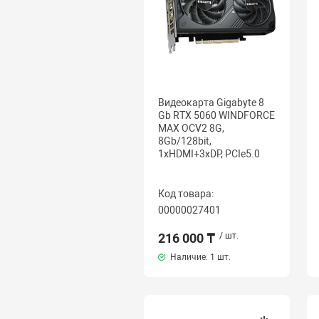
Видеокарта Gigabyte 8
Gb RTX 5060 WINDFORCE
MAX OCV2 8G,
8Gb/128bit,
1хHDMI+3xDP, PCIe5.0
Код товара:
00000027401
216 000 ₸
/ шт.
Наличие:
1 шт.