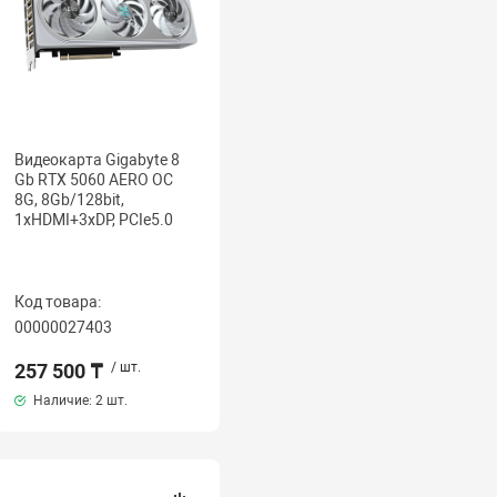
Видеокарта Gigabyte 8
Gb RTX 5060 AERO OC
8G, 8Gb/128bit,
1хHDMI+3xDP, PCIe5.0
Код товара:
00000027403
257 500 ₸
/ шт.
Наличие:
2 шт.