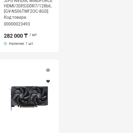
,GPU NVIDIA, WINDFORСE
HDMI/3DP,GDDR7/128bit,
[GV-N506TWF2OC-8GD]
Код товара:
00000023493
282 000 ₸
/ шт.
Наличие:
1 шт.