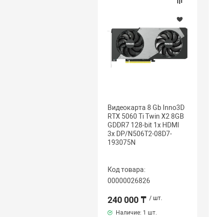
Видеокарта 8 Gb Inno3D
RTX 5060 Ti Twin X2 8GB
GDDR7 128-bit 1x HDMI
3x DP/N506T2-08D7-
193075N
Код товара:
00000026826
240 000 ₸
/ шт.
Наличие:
1 шт.