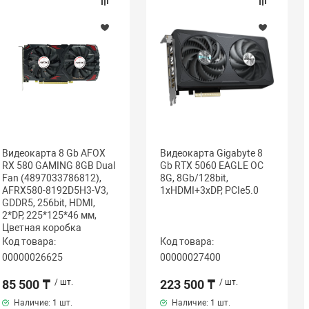
Видеокарта 8 Gb AFOX
Видеокарта Gigabyte 8
RX 580 GAMING 8GB Dual
Gb RTX 5060 EAGLE OC
Fan (4897033786812),
8G, 8Gb/128bit,
AFRX580-8192D5H3-V3,
1хHDMI+3xDP, PCIe5.0
GDDR5, 256bit, HDMI,
2*DP, 225*125*46 мм,
Цветная коробка
Код товара:
Код товара:
00000026625
00000027400
85 500 ₸
/ шт.
223 500 ₸
/ шт.
Наличие:
1 шт.
Наличие:
1 шт.