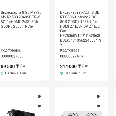
Видеокарта 8 Gb MaxSun
Видеокарта PALIT 8 Gb
MS-RX580 2048SP TRW
RTX 5060 Infinity 2 OC
8G, 1хHDMI+2xDP, 8Gb
8GB GDDR7 128 bit, 1x
GDDR5 256bit, PCIe
HDMI 2.1b, 3x DP 2.1b, 2
Fan
NE75060V19P1GB2063L
BULK/4710562245684_3
Y
Код товара:
Код товара:
00000027508
00000027416
89 500 ₸
/ шт.
214 000 ₸
/ шт.
Наличие:
1 шт.
Наличие:
1 шт.