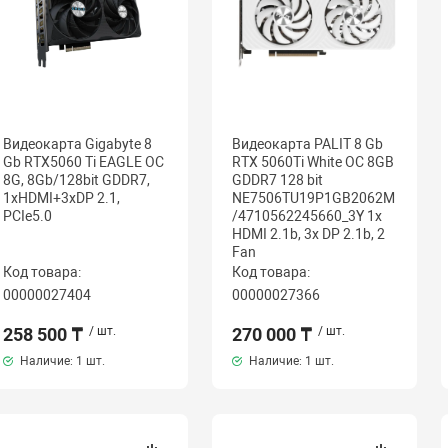
Видеокарта Gigabyte 8
Видеокарта PALIT 8 Gb
Gb RTX5060 Ti EAGLE OC
RTX 5060Ti White OC 8GB
8G, 8Gb/128bit GDDR7,
GDDR7 128 bit
1хHDMI+3xDP 2.1,
NE7506TU19P1GB2062M
PCIe5.0
/4710562245660_3Y 1x
HDMI 2.1b, 3x DP 2.1b, 2
Fan
Код товара:
Код товара:
00000027404
00000027366
258 500 ₸
/ шт.
270 000 ₸
/ шт.
Наличие:
1 шт.
Наличие:
1 шт.